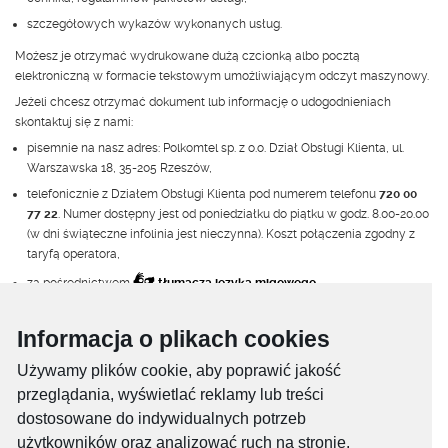
szczegółowych wykazów wykonanych usług.
Możesz je otrzymać wydrukowane dużą czcionką albo pocztą
elektroniczną w formacie tekstowym umożliwiającym odczyt maszynowy.
Jeżeli chcesz otrzymać dokument lub informację o udogodnieniach
skontaktuj się z nami:
pisemnie na nasz adres: Polkomtel sp. z o.o. Dział Obsługi Klienta, ul.
Warszawska 18, 35-205 Rzeszów,
telefonicznie z Działem Obsługi Klienta pod numerem telefonu
720 00
77 22
. Numer dostępny jest od poniedziałku do piątku w godz. 8.00-20.00
(w dni świąteczne infolinia jest nieczynna). Koszt połączenia zgodny z
taryfą operatora,
za pośrednictwem
tłumacza języka migowego
,
pocztą elektroniczną na adres e-mail:
bok@aero2.pl
,
Informacja o plikach cookies
poprzez
E-BOK
.
Używamy plików cookie, aby poprawić jakość
Oferta i zawarcie umowy
przeglądania, wyświetlać reklamy lub treści
dostosowane do indywidualnych potrzeb
Informacje o ofercie i zawarcie umowy
użytkowników oraz analizować ruch na stronie.