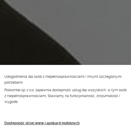
Udogodnienia dla osób z niepełnosprawnościami i innymi szczególnymi
potrzebami
Polkomtel sp. z o.o. zapewnia dostępność usług dla wszystkich, w tym osób
z niepełnosprawnościami. Stawiamy na funkcjonalność, zrozumiałość i
wygodę.
Dostępność stron www i aplikacji mobilnych