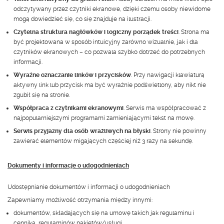
odczytywany przez czytniki ekranowe, dzięki czemu osoby niewidome
mogą dowiedzieć się, co się znajduje na ilustracji.
Czytelna struktura nagłówków i logiczny porządek treści
. Strona ma
być projektowana w sposób intuicyjny zarówno wizualnie, jak i dla
czytników ekranowych – co pozwala szybko dotrzeć do potrzebnych
informacji.
Wyraźne oznaczanie linków i przycisków
. Przy nawigacji klawiaturą
aktywny link lub przycisk ma być wyraźnie podświetlony, aby nikt nie
zgubił się na stronie.
Współpraca z czytnikami ekranowymi
. Serwis ma współpracować z
najpopularniejszymi programami zamieniającymi tekst na mowę.
Serwis przyjazny dla osób wrażliwych na błyski
. Strony nie powinny
zawierać elementów migających częściej niż 3 razy na sekundę.
Dokumenty i informacje o udogodnieniach
Udostępnianie dokumentów i informacji o udogodnieniach
Zapewniamy możliwość otrzymania między innymi:
dokumentów, składających się na umowę takich jak regulaminu i
cennika, regulaminów pakietów/usługi,