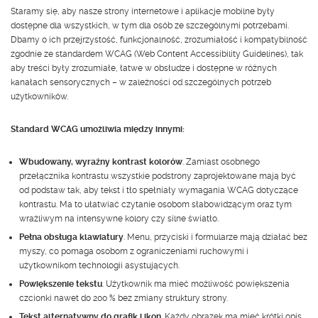
Staramy się, aby nasze strony internetowe i aplikacje mobilne były
dostępne dla wszystkich, w tym dla osób ze szczególnymi potrzebami.
Dbamy o ich przejrzystość, funkcjonalność, zrozumiałość i kompatybilność
zgodnie ze standardem WCAG (Web Content Accessibility Guidelines), tak
aby treści były zrozumiałe, łatwe w obsłudze i dostępne w różnych
kanałach sensorycznych – w zależności od szczególnych potrzeb
użytkowników.
Standard WCAG umożliwia między innymi:
Wbudowany, wyraźny kontrast kolorów
. Zamiast osobnego
przełącznika kontrastu wszystkie podstrony zaprojektowane mają być
od podstaw tak, aby tekst i tło spełniały wymagania WCAG dotyczące
kontrastu. Ma to ułatwiać czytanie osobom słabowidzącym oraz tym
wrażliwym na intensywne kolory czy silne światło.
Pełna obsługa klawiatury
. Menu, przyciski i formularze mają działać bez
myszy, co pomaga osobom z ograniczeniami ruchowymi i
użytkownikom technologii asystujących.
Powiększenie tekstu
. Użytkownik ma mieć możliwość powiększenia
czcionki nawet do 200 % bez zmiany struktury strony.
Tekst alternatywny do grafik i ikon
. Każdy obrazek ma mieć krótki opis