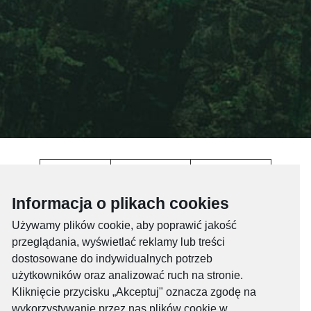
WYSYŁANIE
POBIERANIE
TECHNOLOGIA
DANYCH
DANYCH
Informacja o plikach cookies
2G/GSM- GPRS
20 kb/s
80 kb/s
Używamy plików cookie, aby poprawić jakość
2G/GSM-
przeglądania, wyświetlać reklamy lub treści
58,4 kb/s
233,6 kb/s
EDGE
dostosowane do indywidualnych potrzeb
3G/UMTS
384 kb/s
384 kb/s
użytkowników oraz analizować ruch na stronie.
Kliknięcie przycisku „Akceptuj" oznacza zgodę na
3G/UMTS-
5,4 Mb/s
42 Mb/s
wykorzystywanie przez nas plików cookie w
HSPA