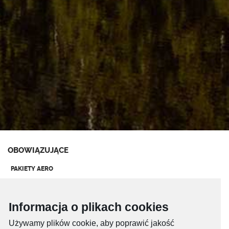
OBOWIĄZUJĄCE
PAKIETY AERO
Regulamin świadczenia usług komunikacji elektronicznej przez
POLKOMTEL sp. z o.o. – przedpłaconej Usługi dostępu do internetu
(Pakiety Aero)
Informacja o plikach cookies
Cennik przedpłaconych usług komunikacji elektronicznej „Usługa
Używamy plików cookie, aby poprawić jakość