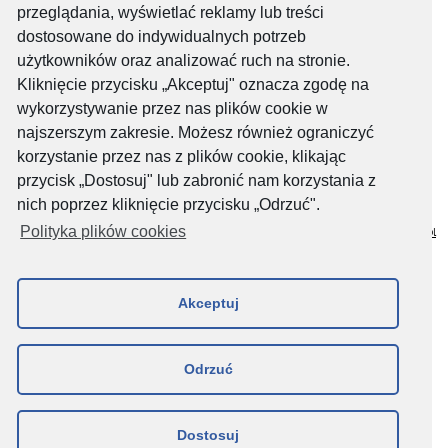
dostępu do internetu (Pakiety Aero)"
przeglądania, wyświetlać reklamy lub treści
dostosowane do indywidualnych potrzeb
Regulamin dokonywania płatności cyklicznych dla przedpłaconej
Usługi dostępu do internetu (Pakiety Aero) za pomocą karty płatniczej
użytkowników oraz analizować ruch na stronie.
Kliknięcie przycisku „Akceptuj" oznacza zgodę na
Regulamin korzystania z uprawnienia do zachowania ciągłości
wykorzystywanie przez nas plików cookie w
świadczenia Usługi dostępu do internetu przy zmianie dostawcy tej
najszerszym zakresie. Możesz również ograniczyć
usługi
korzystanie przez nas z plików cookie, klikając
Podsumowanie Warunków Umowy
przycisk „Dostosuj" lub zabronić nam korzystania z
Regulamin Sklepu Internetowego Aero2
nich poprzez kliknięcie przycisku „Odrzuć".
Polityka plików cookies
Regulamin Usługi Elektronicznego Biura Obsługi Klienta moje.aero2.pl
Karta rejestracyjna Pakiety Aero
Akceptuj
USŁUGOWE
Wzór oświadczenia o odstąpieniu od umowy sprzedaży Pakietu
Danych
Odrzuć
Formularz zwrotu depozytu i dezaktywacji karty SIM
INNE
Dostosuj