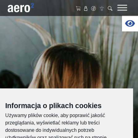
Nawigacja główna
Op
Informacja o plikach cookies
2
Internet
Używamy plików cookie, aby poprawić jakość
przeglądania, wyświetlać reklamy lub treści
dostosowane do indywidualnych potrzeb
Korzystaj z internetu 5G, tak jak lubisz,
użytkowników oraz analizować ruch na stronie.