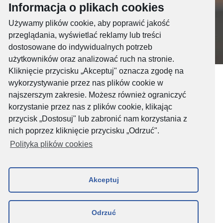
Informacja o plikach cookies
Używamy plików cookie, aby poprawić jakość
przeglądania, wyświetlać reklamy lub treści
dostosowane do indywidualnych potrzeb
użytkowników oraz analizować ruch na stronie.
Kliknięcie przycisku „Akceptuj" oznacza zgodę na
wykorzystywanie przez nas plików cookie w
Bezpłatny Dostęp do Internetu był udostępniany do
30.12.2024 r.
najszerszym zakresie. Możesz również ograniczyć
korzystanie przez nas z plików cookie, klikając
przycisk „Dostosuj" lub zabronić nam korzystania z
Zgodnie z informacjami przekazanymi 09.10.2024 r. oraz 12.12.2024 r. z
dniem 30.12.2024 r. zakończyliśmy udostępnianie Bezpłatnego Dostępu
nich poprzez kliknięcie przycisku „Odrzuć".
do Internetu, który funkcjonował na podstawie Decyzji Prezesa UKE.
Polityka plików cookies
Sprawdź szczegóły
Akceptuj
Otrzymaj zwrot depozytu za kartę Bezpłatnego Internetu
Rezygnujesz z Bezpłatnego Dostępu do Internetu – złóż wniosek o zwrot
Odrzuć
wpłaconego depozytu