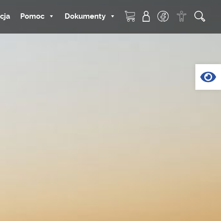
cja
Pomoc
Dokumenty
Op