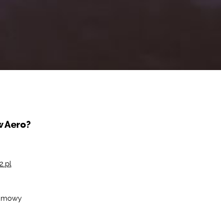
w Aero?
2.pl
 umowy