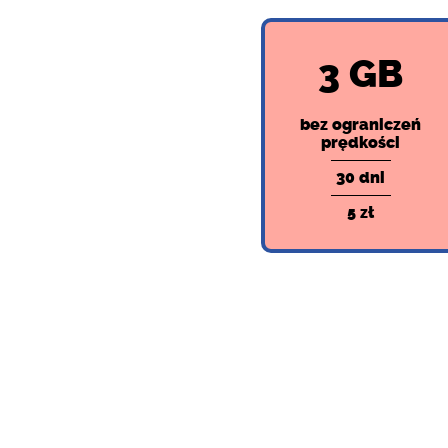
3 GB
bez ograniczeń
prędkości
30 dni
5 zł
Zak
Skorzystaj z