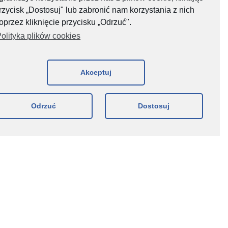
rzycisk „Dostosuj" lub zabronić nam korzystania z nich
oprzez kliknięcie przycisku „Odrzuć".
150 GB
olityka plików cookies
bez ograniczeń
prędkości
Akceptuj
30 dni
Odrzuć
Dostosuj
50 zł
ęcy!
ie odnawiany.