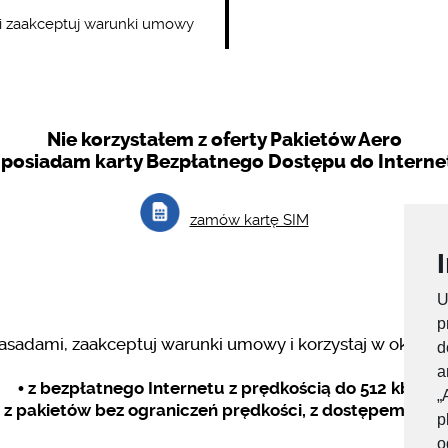
 i zaakceptuj warunki umowy
Nie korzystałem z oferty Pakietów Aero
e posiadam karty Bezpłatnego Dostępu do Interne
zamów kartę SIM
U
p
zasadami, zaakceptuj warunki umowy i korzystaj w okresie
d
a
• z bezpłatnego Internetu z prędkością do 512 kb/s
„
• z pakietów bez ograniczeń prędkości, z dostępem do 5
p
o